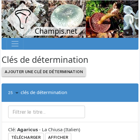
Champis.net
Clés de détermination
AJOUTER UNE CLÉ DE DÉTERMINATION
clés de détermination
25
Clé
:
Agaricus
-
La Chiusa
(
Italien
)
TÉLÉCHARGER
AFFICHER