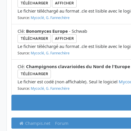
TÉLÉCHARGER
AFFICHER
Le fichier téléchargé au format .cle est lisible avec le log
Source:
Mycoclé, G. Fannechère
Clé
:
Bonomyces Europe
-
Schwab
TÉLÉCHARGER
AFFICHER
Le fichier téléchargé au format .cle est lisible avec le log
Source:
Mycoclé, G. Fannechère
Clé
:
Champignons clavarioides du Nord de l'Europe
TÉLÉCHARGER
Le fichier est codé (non affichable). Seul le logiciel
Mycoc
Source:
Mycoclé, G. Fannechère
Champis.net
Forum