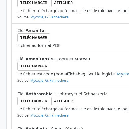
TÉLÉCHARGER
AFFICHER
Le fichier téléchargé au format .cle est lisible avec le log
Source:
Mycoclé, G. Fannechère
Clé
:
Amanita
TÉLÉCHARGER
Fichier au format PDF
Clé
:
Amanitopsis
-
Contu et Moreau
TÉLÉCHARGER
Le fichier est codé (non affichable). Seul le logiciel
Mycoc
Source:
Mycoclé, G. Fannechère
Clé
:
Anthracobia
-
Hohmeyer et Schnackertz
TÉLÉCHARGER
AFFICHER
Le fichier téléchargé au format .cle est lisible avec le log
Source:
Mycoclé, G. Fannechère
Clé
:
Aphelaria
-
Corner
(
Anglais
)