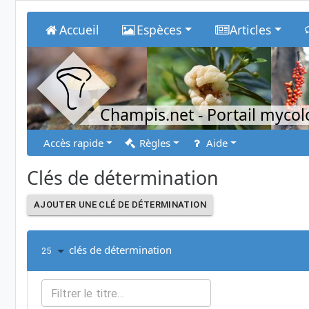
Accueil
Espèces
Articles
Champis.net
- Portail myco
Accès rapide
Règles
Aide
Clés de détermination
AJOUTER UNE CLÉ DE DÉTERMINATION
clés de détermination
25