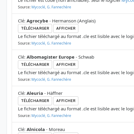
Le fichier est codé (non affichable). Seul le logiciel
Mycoc
Source:
Mycoclé, G. Fannechère
Clé
:
Agrocybe
-
Hermanson
(
Anglais
)
TÉLÉCHARGER
AFFICHER
Le fichier téléchargé au format .cle est lisible avec le log
Source:
Mycoclé, G. Fannechère
Clé
:
Albomagister Europe
-
Schwab
TÉLÉCHARGER
AFFICHER
Le fichier téléchargé au format .cle est lisible avec le log
Source:
Mycoclé, G. Fannechère
Clé
:
Aleuria
-
Häffner
TÉLÉCHARGER
AFFICHER
Le fichier téléchargé au format .cle est lisible avec le log
Source:
Mycoclé, G. Fannechère
Clé
:
Alnicola
-
Moreau