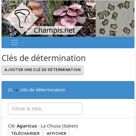
Champis.net
Clés de détermination
AJOUTER UNE CLÉ DE DÉTERMINATION
clés de détermination
25
Clé
:
Agaricus
-
La Chiusa
(
Italien
)
TÉLÉCHARGER
AFFICHER