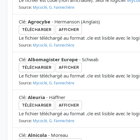
Le fichier est codé (non affichable). Seul le logiciel
Mycoc
Source:
Mycoclé, G. Fannechère
Clé
:
Agrocybe
-
Hermanson
(
Anglais
)
TÉLÉCHARGER
AFFICHER
Le fichier téléchargé au format .cle est lisible avec le log
Source:
Mycoclé, G. Fannechère
Clé
:
Albomagister Europe
-
Schwab
TÉLÉCHARGER
AFFICHER
Le fichier téléchargé au format .cle est lisible avec le log
Source:
Mycoclé, G. Fannechère
Clé
:
Aleuria
-
Häffner
TÉLÉCHARGER
AFFICHER
Le fichier téléchargé au format .cle est lisible avec le log
Source:
Mycoclé, G. Fannechère
Clé
:
Alnicola
-
Moreau