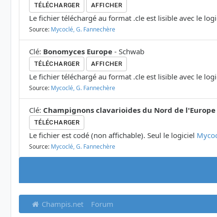
TÉLÉCHARGER
AFFICHER
Le fichier téléchargé au format .cle est lisible avec le log
Source:
Mycoclé, G. Fannechère
Clé
:
Bonomyces Europe
-
Schwab
TÉLÉCHARGER
AFFICHER
Le fichier téléchargé au format .cle est lisible avec le log
Source:
Mycoclé, G. Fannechère
Clé
:
Champignons clavarioides du Nord de l'Europe
TÉLÉCHARGER
Le fichier est codé (non affichable). Seul le logiciel
Mycoc
Source:
Mycoclé, G. Fannechère
Champis.net
Forum