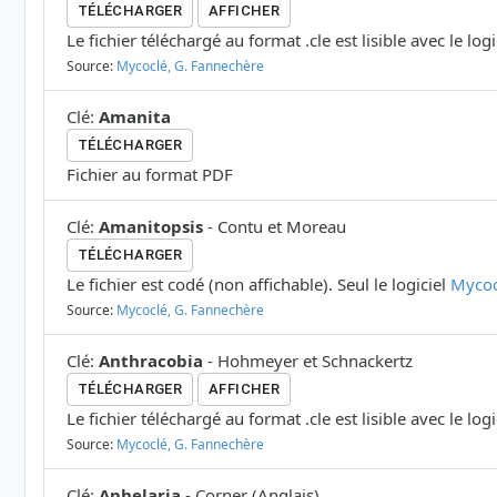
TÉLÉCHARGER
AFFICHER
Le fichier téléchargé au format .cle est lisible avec le log
Source:
Mycoclé, G. Fannechère
Clé
:
Amanita
TÉLÉCHARGER
Fichier au format PDF
Clé
:
Amanitopsis
-
Contu et Moreau
TÉLÉCHARGER
Le fichier est codé (non affichable). Seul le logiciel
Mycoc
Source:
Mycoclé, G. Fannechère
Clé
:
Anthracobia
-
Hohmeyer et Schnackertz
TÉLÉCHARGER
AFFICHER
Le fichier téléchargé au format .cle est lisible avec le log
Source:
Mycoclé, G. Fannechère
Clé
:
Aphelaria
-
Corner
(
Anglais
)