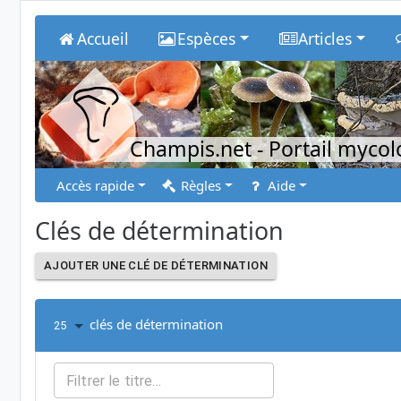
Accueil
Espèces
Articles
Champis.net
- Portail myco
Accès rapide
Règles
Aide
Clés de détermination
AJOUTER UNE CLÉ DE DÉTERMINATION
clés de détermination
25