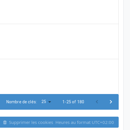
25
Nombre de clés:
1-25 of 180
Supprimer les cookies
Heures au format
UTC+02:00