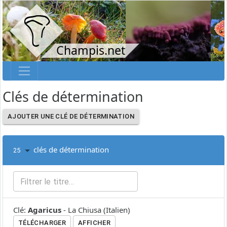
Champis.net
Clés de détermination
AJOUTER UNE CLÉ DE DÉTERMINATION
clés de détermination
25
Clé
:
Agaricus
-
La Chiusa
(
Italien
)
TÉLÉCHARGER
AFFICHER