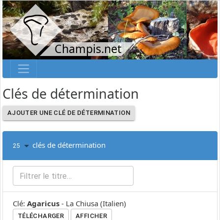
Champis.net
Clés de détermination
AJOUTER UNE CLÉ DE DÉTERMINATION
clés de détermination
25
Clé
:
Agaricus
-
La Chiusa
(
Italien
)
TÉLÉCHARGER
AFFICHER