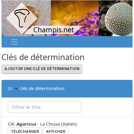
Champis.net
Clés de détermination
AJOUTER UNE CLÉ DE DÉTERMINATION
clés de détermination
25
Clé
:
Agaricus
-
La Chiusa
(
Italien
)
TÉLÉCHARGER
AFFICHER