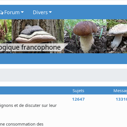
Forum
Divers
logique francophone
Sujets
Messa
12647
1331
nons et de discuter sur leur
 une consommation des