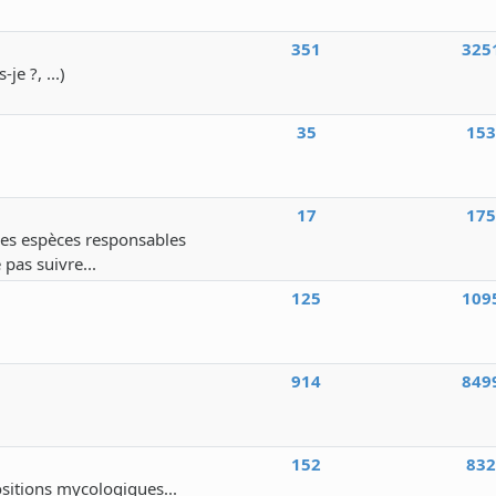
351
325
e ?, ...)
35
15
17
17
 des espèces responsables
 pas suivre...
125
109
914
849
152
83
ositions mycologiques...