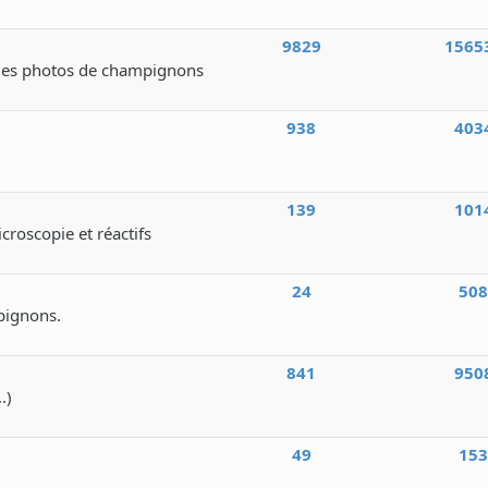
9829
1565
des photos de champignons
938
403
139
101
icroscopie et réactifs
24
50
pignons.
841
950
.)
49
15