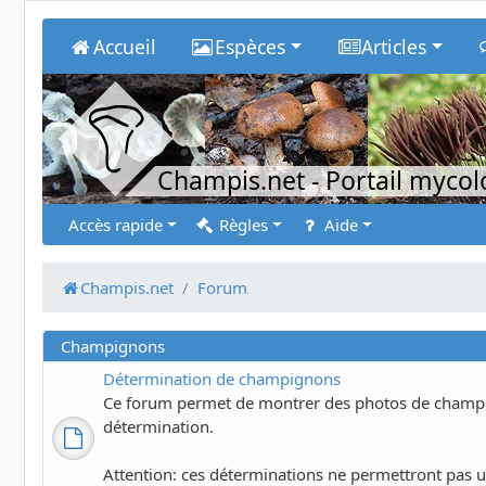
Accueil
Espèces
Articles
Champis.net
- Portail myco
Accès rapide
Règles
Aide
Champis.net
Forum
Champignons
Détermination de champignons
Ce forum permet de montrer des photos de champig
détermination.
Attention: ces déterminations ne permettront pas