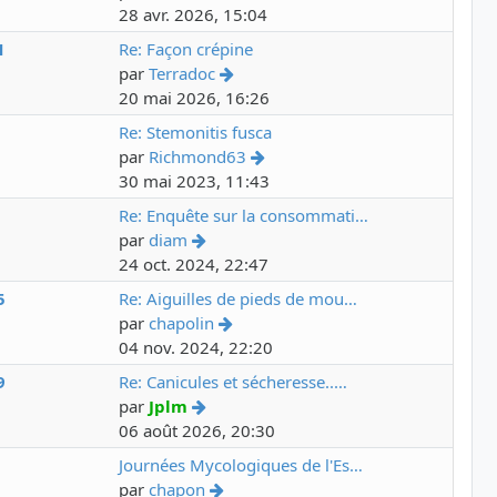
28 avr. 2026, 15:04
1
Re: Façon crépine
par
Terradoc
20 mai 2026, 16:26
3
Re: Stemonitis fusca
par
Richmond63
30 mai 2023, 11:43
5
Re: Enquête sur la consommati…
par
diam
24 oct. 2024, 22:47
5
Re: Aiguilles de pieds de mou…
par
chapolin
04 nov. 2024, 22:20
9
Re: Canicules et sécheresse..…
par
Jplm
06 août 2026, 20:30
2
Journées Mycologiques de l'Es…
par
chapon