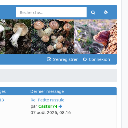
Recherch
Rechercher
S’enregistrer
Connexion
ges
Dernier message
03
Re: Petite russule
par
Castor74
07 août 2026, 08:16