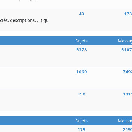
40
17
lés, descriptions, ...) qui
Sujets
Messa
5378
510
1060
749
198
181
Sujets
Messa
175
219