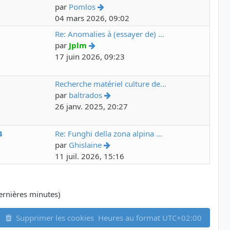
par
Pomlos
04 mars 2026, 09:02
6
Re: Anomalies à (essayer de) …
par
Jplm
17 juin 2026, 09:23
7
Recherche matériel culture de…
par
baltrados
26 janv. 2025, 20:27
4
Re: Funghi della zona alpina …
par
Ghislaine
11 juil. 2026, 15:16
 dernières minutes)
Supprimer les cookies
Heures au format
UTC+02:00