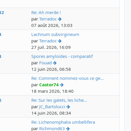
32
Re: Ah merde !
par
Terradoc
07 août 2026, 13:03
4
Lachnum subvirgineum
par
Terradoc
27 juil. 2026, 16:09
4
Spores amyloïdes - comparatif
par
Fouad
12 juin 2026, 06:58
8
Re: Comment nommez-vous ce ge…
par
Castor74
18 mars 2026, 18:40
8
Re: Sur les galets, les liche…
par
JC_Bartolucci
14 juin 2026, 08:34
3
Re: Lichenomphalia umbellifera
par
Richmond63