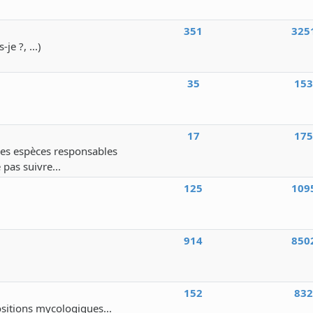
351
325
e ?, ...)
35
15
17
17
 des espèces responsables
 pas suivre...
125
109
914
850
152
83
ositions mycologiques...