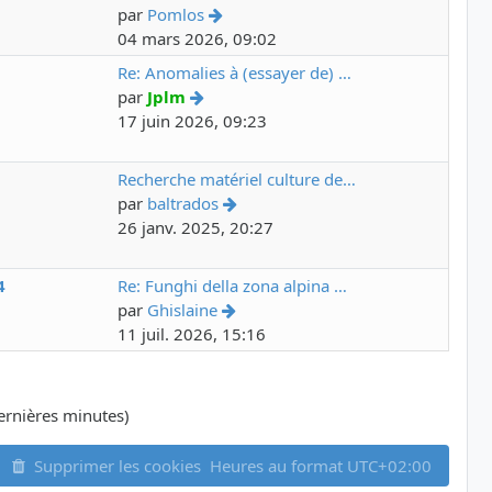
par
Pomlos
04 mars 2026, 09:02
6
Re: Anomalies à (essayer de) …
par
Jplm
17 juin 2026, 09:23
7
Recherche matériel culture de…
par
baltrados
26 janv. 2025, 20:27
4
Re: Funghi della zona alpina …
par
Ghislaine
11 juil. 2026, 15:16
 dernières minutes)
Supprimer les cookies
Heures au format
UTC+02:00