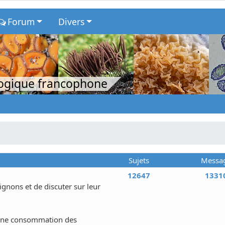
Forum
Divers
logique francophone
Sujets
Messa
12647
1331
nons et de discuter sur leur
 une consommation des