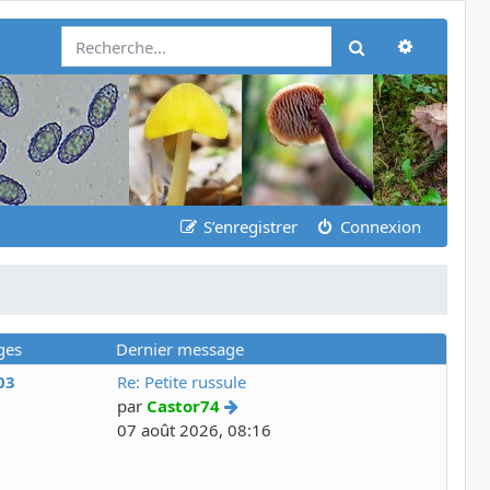
Recherch
Rechercher
S’enregistrer
Connexion
ges
Dernier message
03
Re: Petite russule
par
Castor74
07 août 2026, 08:16