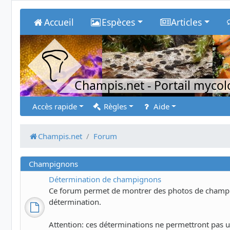
Accueil
Espèces
Articles
Champis.net
- Portail myco
Accès rapide
Règles
Aide
Champis.net
Forum
Champignons
Détermination de champignons
Ce forum permet de montrer des photos de champig
détermination.
Attention: ces déterminations ne permettront pas