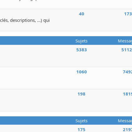
40
17
lés, descriptions, ...) qui
Sujets
Messa
5383
511
1060
749
198
181
Sujets
Messa
175
219