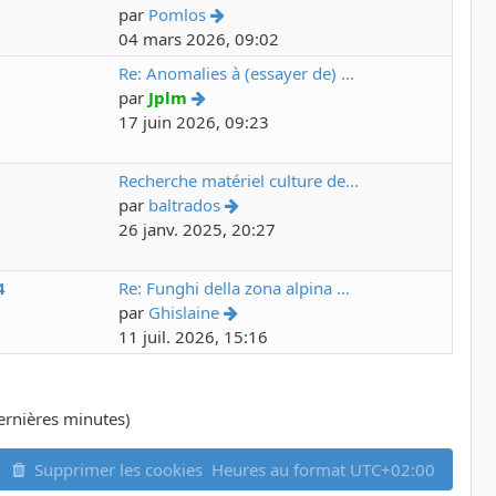
par
Pomlos
04 mars 2026, 09:02
6
Re: Anomalies à (essayer de) …
par
Jplm
17 juin 2026, 09:23
7
Recherche matériel culture de…
par
baltrados
26 janv. 2025, 20:27
4
Re: Funghi della zona alpina …
par
Ghislaine
11 juil. 2026, 15:16
 dernières minutes)
Supprimer les cookies
Heures au format
UTC+02:00