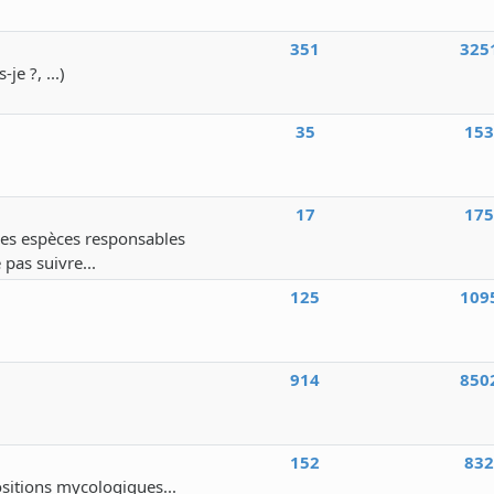
351
325
e ?, ...)
35
15
17
17
 des espèces responsables
 pas suivre...
125
109
914
850
152
83
ositions mycologiques...