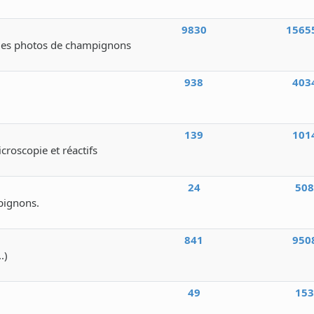
9830
1565
des photos de champignons
938
403
139
101
icroscopie et réactifs
24
50
pignons.
841
950
.)
49
15