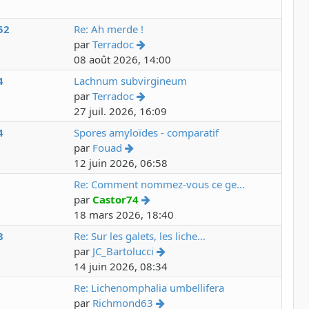
52
Re: Ah merde !
par
Terradoc
08 août 2026, 14:00
4
Lachnum subvirgineum
par
Terradoc
27 juil. 2026, 16:09
4
Spores amyloïdes - comparatif
par
Fouad
12 juin 2026, 06:58
8
Re: Comment nommez-vous ce ge…
par
Castor74
18 mars 2026, 18:40
8
Re: Sur les galets, les liche…
par
JC_Bartolucci
14 juin 2026, 08:34
3
Re: Lichenomphalia umbellifera
par
Richmond63