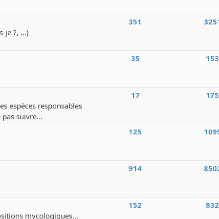
351
325
e ?, ...)
35
15
17
17
 des espèces responsables
 pas suivre...
125
109
914
850
152
83
ositions mycologiques...