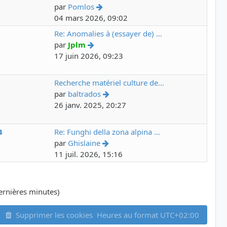
par
Pomlos
04 mars 2026, 09:02
6
Re: Anomalies à (essayer de) …
par
Jplm
17 juin 2026, 09:23
7
Recherche matériel culture de…
par
baltrados
26 janv. 2025, 20:27
4
Re: Funghi della zona alpina …
par
Ghislaine
11 juil. 2026, 15:16
 dernières minutes)
Supprimer les cookies
Heures au format
UTC+02:00