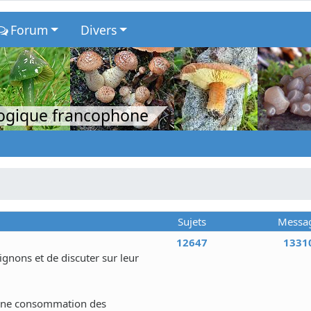
Forum
Divers
logique francophone
Sujets
Messa
12647
1331
nons et de discuter sur leur
 une consommation des