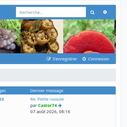
Recherch
Rechercher
S’enregistrer
Connexion
ges
Dernier message
03
Re: Petite russule
par
Castor74
07 août 2026, 08:16