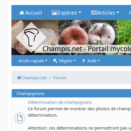
Accueil
Espèces
Articles
Champis.net
- Portail myco
Accès rapide
Règles
Aide
Champis.net
Forum
Champignons
Détermination de champignons
Ce forum permet de montrer des photos de champig
détermination.
Attention: ces déterminations ne permettront pas