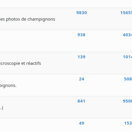
9830
1565
des photos de champignons
938
403
139
101
icroscopie et réactifs
24
50
pignons.
841
950
.)
49
15