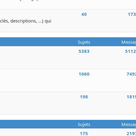
40
17
lés, descriptions, ...) qui
Sujets
Messa
5383
511
1060
749
198
181
Sujets
Messa
175
219