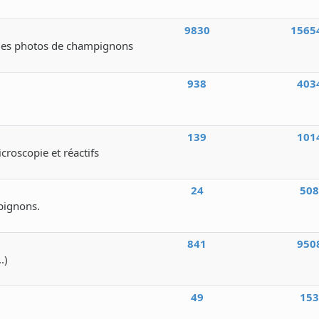
9830
1565
des photos de champignons
938
403
139
101
icroscopie et réactifs
24
50
pignons.
841
950
.)
49
15