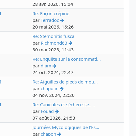
28 avr. 2026, 15:04
1
Re: Façon crépine
par
Terradoc
20 mai 2026, 16:26
3
Re: Stemonitis fusca
par
Richmond63
30 mai 2023, 11:43
5
Re: Enquête sur la consommati…
par
diam
24 oct. 2024, 22:47
5
Re: Aiguilles de pieds de mou…
par
chapolin
04 nov. 2024, 22:20
1
Re: Canicules et sécheresse..…
par
Fouad
07 août 2026, 21:53
2
Journées Mycologiques de l'Es…
par
chapon