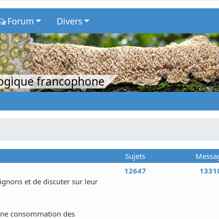
Forum
Divers
logique francophone
Sujets
Messa
12647
1331
nons et de discuter sur leur
 une consommation des