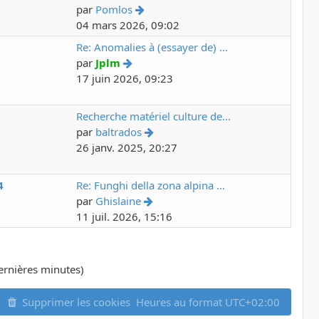
par
Pomlos
04 mars 2026, 09:02
6
Re: Anomalies à (essayer de) …
par
Jplm
17 juin 2026, 09:23
7
Recherche matériel culture de…
par
baltrados
26 janv. 2025, 20:27
4
Re: Funghi della zona alpina …
par
Ghislaine
11 juil. 2026, 15:16
 dernières minutes)
Supprimer les cookies
Heures au format
UTC+02:00