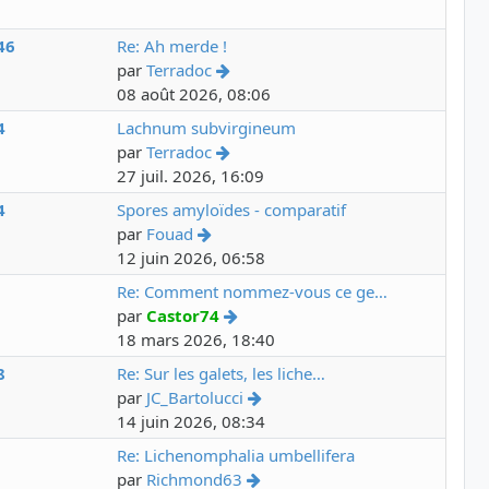
46
Re: Ah merde !
par
Terradoc
08 août 2026, 08:06
4
Lachnum subvirgineum
par
Terradoc
27 juil. 2026, 16:09
4
Spores amyloïdes - comparatif
par
Fouad
12 juin 2026, 06:58
8
Re: Comment nommez-vous ce ge…
par
Castor74
18 mars 2026, 18:40
8
Re: Sur les galets, les liche…
par
JC_Bartolucci
14 juin 2026, 08:34
3
Re: Lichenomphalia umbellifera
par
Richmond63