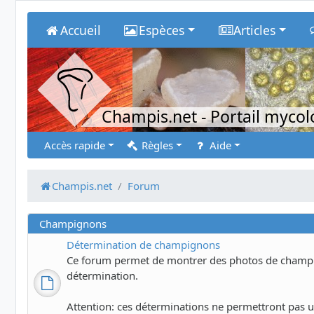
Accueil
Espèces
Articles
Champis.net
- Portail myco
Accès rapide
Règles
Aide
Champis.net
Forum
Champignons
Détermination de champignons
Ce forum permet de montrer des photos de champig
détermination.
Attention: ces déterminations ne permettront pas