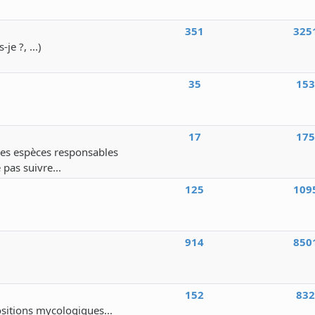
351
325
e ?, ...)
35
15
17
17
 des espèces responsables
 pas suivre...
125
109
914
850
152
83
ositions mycologiques...