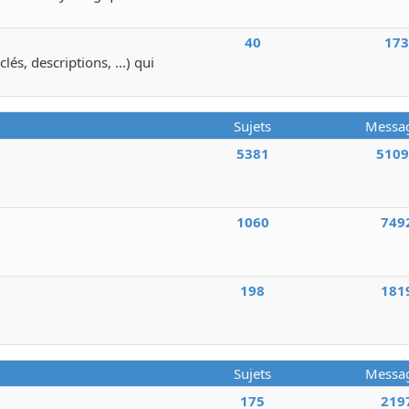
40
17
lés, descriptions, ...) qui
Sujets
Messa
5381
510
1060
749
198
181
Sujets
Messa
175
219