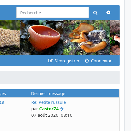
Recherch
Rechercher
S’enregistrer
Connexion
ges
Dernier message
03
Re: Petite russule
par
Castor74
07 août 2026, 08:16