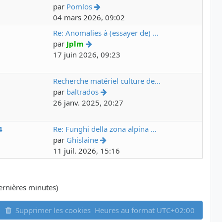
par
Pomlos
04 mars 2026, 09:02
6
Re: Anomalies à (essayer de) …
par
Jplm
17 juin 2026, 09:23
7
Recherche matériel culture de…
par
baltrados
26 janv. 2025, 20:27
4
Re: Funghi della zona alpina …
par
Ghislaine
11 juil. 2026, 15:16
 dernières minutes)
Supprimer les cookies
Heures au format
UTC+02:00