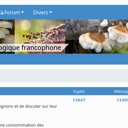
Forum
Divers
logique francophone
Sujets
Messa
12647
1330
nons et de discuter sur leur
 une consommation des