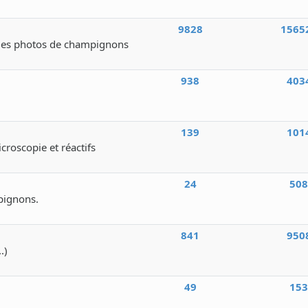
9828
1565
des photos de champignons
938
403
139
101
icroscopie et réactifs
24
50
pignons.
841
950
.)
49
15