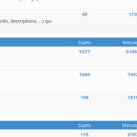
40
17
lés, descriptions, ...) qui
Sujets
Messa
5377
510
1060
749
198
181
Sujets
Messa
175
219