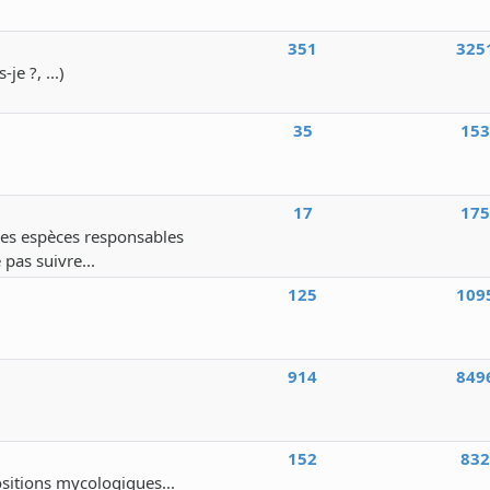
351
325
e ?, ...)
35
15
17
17
 des espèces responsables
 pas suivre...
125
109
914
849
152
83
ositions mycologiques...