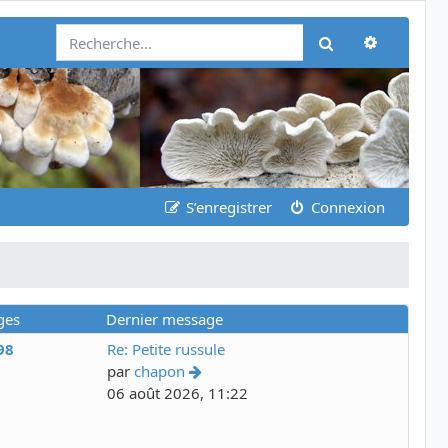
Recherch
Rechercher
S’enregistrer
Connexion
ges
Dernier message
98
Re: Petite russule
par
chapon
06 août 2026, 11:22