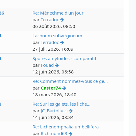
26
Re: Ménechme d'un jour
par
Terradoc
06 août 2026, 08:50
4
Lachnum subvirgineum
par
Terradoc
27 juil. 2026, 16:09
4
Spores amyloïdes - comparatif
par
Fouad
12 juin 2026, 06:58
8
Re: Comment nommez-vous ce ge…
par
Castor74
18 mars 2026, 18:40
8
Re: Sur les galets, les liche…
par
JC_Bartolucci
14 juin 2026, 08:34
3
Re: Lichenomphalia umbellifera
par
Richmond63