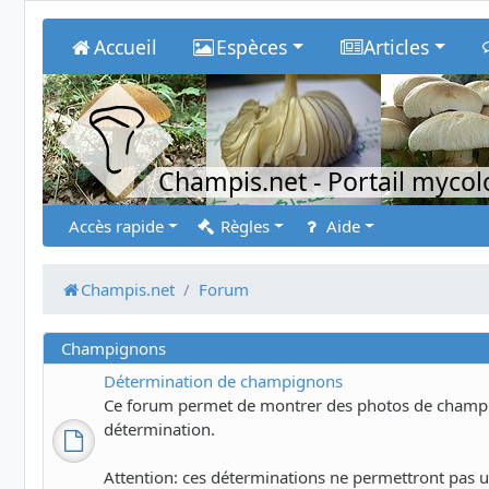
Accueil
Espèces
Articles
Champis.net
- Portail myco
Accès rapide
Règles
Aide
Champis.net
Forum
Champignons
Détermination de champignons
Ce forum permet de montrer des photos de champig
détermination.
Attention: ces déterminations ne permettront pas