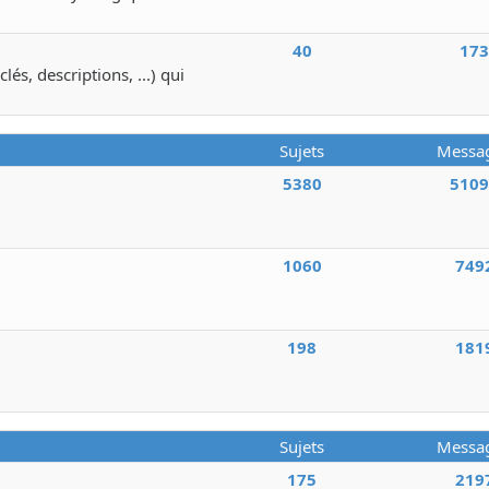
40
17
lés, descriptions, ...) qui
Sujets
Messa
5380
510
1060
749
198
181
Sujets
Messa
175
219