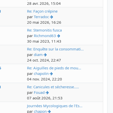
28 avr. 2026, 15:04
1
Re: Façon crépine
par
Terradoc
20 mai 2026, 16:26
3
Re: Stemonitis fusca
par
Richmond63
30 mai 2023, 11:43
5
Re: Enquête sur la consommati…
par
diam
24 oct. 2024, 22:47
5
Re: Aiguilles de pieds de mou…
par
chapolin
04 nov. 2024, 22:20
1
Re: Canicules et sécheresse..…
par
Fouad
07 août 2026, 21:53
2
Journées Mycologiques de l'Es…
par
chapon