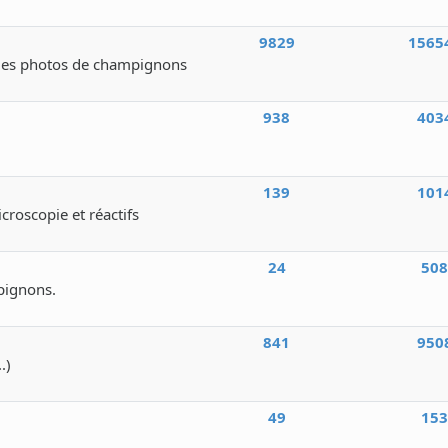
9829
1565
des photos de champignons
938
403
139
101
icroscopie et réactifs
24
50
pignons.
841
950
.)
49
15