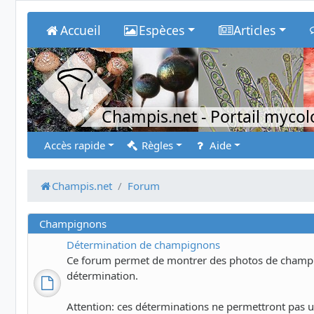
Accueil
Espèces
Articles
Champis.net
- Portail myco
Accès rapide
Règles
Aide
Champis.net
Forum
Champignons
Détermination de champignons
Ce forum permet de montrer des photos de champig
détermination.
Attention: ces déterminations ne permettront pas