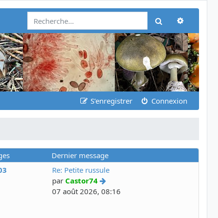
Recherch
Rechercher
S’enregistrer
Connexion
ges
Dernier message
03
Re: Petite russule
par
Castor74
07 août 2026, 08:16