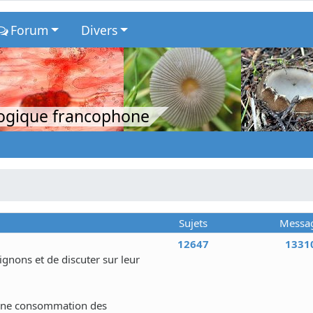
Forum
Divers
logique francophone
Sujets
Messa
12647
1331
nons et de discuter sur leur
 une consommation des