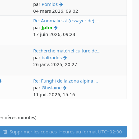
par
Pomlos
04 mars 2026, 09:02
6
Re: Anomalies à (essayer de) …
par
Jplm
17 juin 2026, 09:23
7
Recherche matériel culture de…
par
baltrados
26 janv. 2025, 20:27
4
Re: Funghi della zona alpina …
par
Ghislaine
11 juil. 2026, 15:16
 dernières minutes)
Supprimer les cookies
Heures au format
UTC+02:00