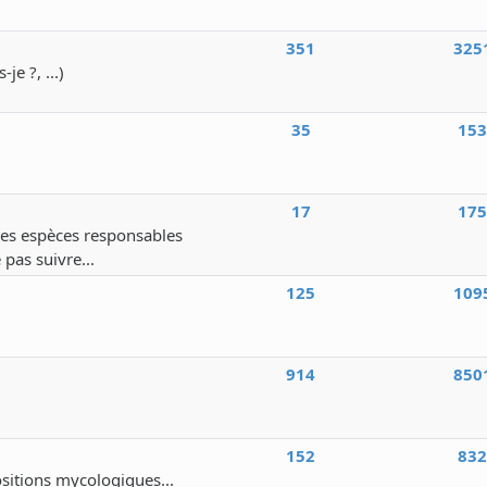
351
325
e ?, ...)
35
15
17
17
 des espèces responsables
 pas suivre...
125
109
914
850
152
83
ositions mycologiques...