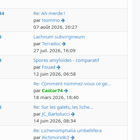
44
Re: Ah merde !
par
Nommo
07 août 2026, 20:27
4
Lachnum subvirgineum
par
Terradoc
27 juil. 2026, 16:09
4
Spores amyloïdes - comparatif
par
Fouad
12 juin 2026, 06:58
8
Re: Comment nommez-vous ce ge…
par
Castor74
18 mars 2026, 18:40
8
Re: Sur les galets, les liche…
par
JC_Bartolucci
14 juin 2026, 08:34
3
Re: Lichenomphalia umbellifera
par
Richmond63