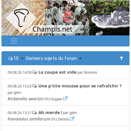
Champis.net
10
Derniers sujets du forum
La coupe est vide
09.08.26 14:58
par
Nommo
Une p'tite mousse pour se rafraîchir ?
09.08.26 13:23
par
Jplm
Rickenella swartzii
(Fr.) Kuyper
Ah merde !
09.08.26 13:21
par
Jplm
Panaeolus antillarum
(Fr.) Dennis