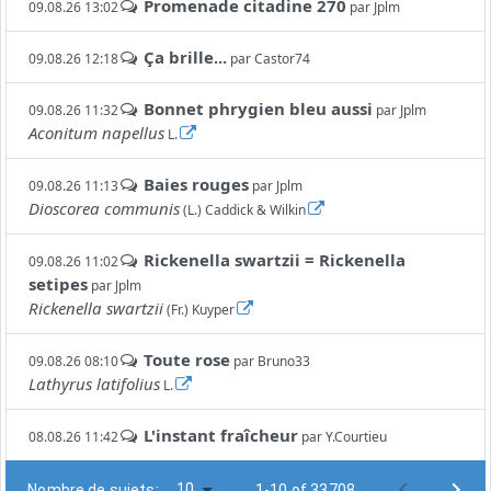
Promenade citadine 270
09.08.26 13:02
par
Jplm
Ça brille...
09.08.26 12:18
par
Castor74
Bonnet phrygien bleu aussi
09.08.26 11:32
par
Jplm
Aconitum napellus
L.
Baies rouges
09.08.26 11:13
par
Jplm
Dioscorea communis
(L.) Caddick & Wilkin
Rickenella swartzii = Rickenella
09.08.26 11:02
setipes
par
Jplm
Rickenella swartzii
(Fr.) Kuyper
Toute rose
09.08.26 08:10
par
Bruno33
Lathyrus latifolius
L.
L'instant fraîcheur
08.08.26 11:42
par
Y.Courtieu
10
Nombre de sujets:
1-10 of 33708