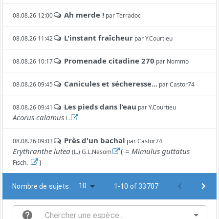
Ah merde !
08.08.26 12:00
par
Terradoc
L'instant fraîcheur
08.08.26 11:42
par
Y.Courtieu
Promenade citadine 270
08.08.26 10:17
par
Nommo
Canicules et sécheresse...
08.08.26 09:45
par
Castor74
Les pieds dans l’eau
08.08.26 09:41
par
Y.Courtieu
Acorus calamus
L.
Près d'un bachal
08.08.26 09:03
par
Castor74
Erythranthe lutea
( =
Mimulus guttatus
(L.) G.L.Nesom
)
Fisch.
10
Nombre de sujets:
1-10 of 33707