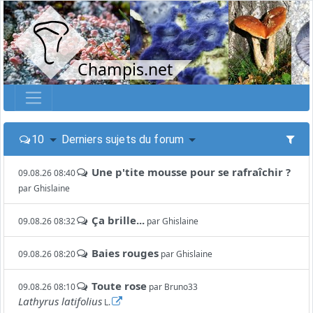
Champis.net
10
Derniers sujets du forum
Une p'tite mousse pour se rafraîchir ?
09.08.26 08:40
par
Ghislaine
Ça brille...
09.08.26 08:32
par
Ghislaine
Baies rouges
09.08.26 08:20
par
Ghislaine
Toute rose
09.08.26 08:10
par
Bruno33
Lathyrus latifolius
L.