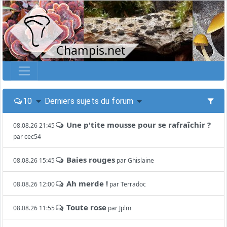
Champis.net
10
Derniers sujets du forum
Une p'tite mousse pour se rafraîchir ?
08.08.26 21:45
par
cec54
Baies rouges
08.08.26 15:45
par
Ghislaine
Ah merde !
08.08.26 12:00
par
Terradoc
Toute rose
08.08.26 11:55
par
Jplm