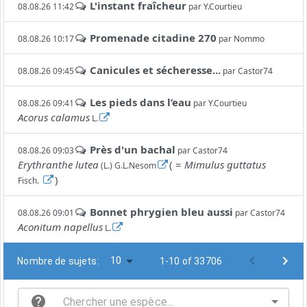
L'instant fraîcheur
08.08.26 11:42
par
Y.Courtieu
Promenade citadine 270
08.08.26 10:17
par
Nommo
Canicules et sécheresse...
08.08.26 09:45
par
Castor74
Les pieds dans l’eau
08.08.26 09:41
par
Y.Courtieu
Acorus calamus
L.
Près d'un bachal
08.08.26 09:03
par
Castor74
Erythranthe lutea
( =
Mimulus guttatus
(L.) G.L.Nesom
)
Fisch.
Bonnet phrygien bleu aussi
08.08.26 09:01
par
Castor74
Aconitum napellus
L.
10
Nombre de sujets:
1-10 of 33706