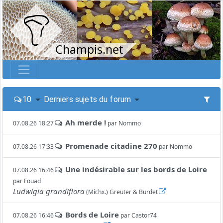
Champis.net
10
Derniers sujets du forum
Ah merde !
07.08.26 18:27
par
Nommo
Promenade citadine 270
07.08.26 17:33
par
Nommo
Une indésirable sur les bords de Loire
07.08.26 16:46
par
Fouad
Ludwigia grandiflora
(Michx.) Greuter & Burdet
Bords de Loire
07.08.26 16:46
par
Castor74