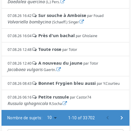
Daedalea quercina
(L.) Pers.
Sur souche à Amboise
07.08.26 16:42
par
Fouad
Volvariella bombycina
(Schaeff.) Singer
Près d'un bachal
07.08.26 16:04
par
Ghislaine
Toute rose
07.08.26 12:48
par
Totor
A nouveau du jaune
07.08.26 12:40
par
Totor
Jacobaea vulgaris
Gaertn.
Bonnet Frygien bleu aussi
07.08.26 08:43
par
Y.Courtieu
Petite russule
07.08.26 06:16
par
Castor74
Russula sphagnicola
R.Socha
10
Nombre de sujets:
1-10 of 33702