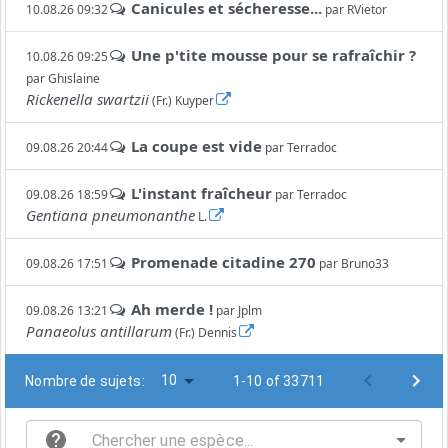
Canicules et sécheresse...
10.08.26 09:32
par
RVietor
Une p'tite mousse pour se rafraîchir ?
10.08.26 09:25
par
Ghislaine
Rickenella swartzii
(Fr.) Kuyper
La coupe est vide
09.08.26 20:44
par
Terradoc
L'instant fraîcheur
09.08.26 18:59
par
Terradoc
Gentiana pneumonanthe
L.
Promenade citadine 270
09.08.26 17:51
par
Bruno33
Ah merde !
09.08.26 13:21
par
Jplm
Panaeolus antillarum
(Fr.) Dennis
10
Nombre de sujets:
1-10 of 33711