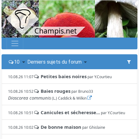
Champis.net
10
Derniers sujets du forum
Petites baies noires
10.08.26 11:07
par
Y.Courtieu
Baies rouges
10.08.26 10:52
par
Bruno33
Dioscorea communis
(L.) Caddick & Wilkin
Canicules et sécheresse...
10.08.26 10:51
par
Y.Courtieu
De bonne maison
10.08.26 10:02
par
Ghislaine