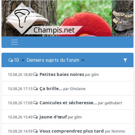
Champis.net
10
Derniers sujets du forum
Petites baies noires
10.08.26 18:40
par
Jplm
Ça brille...
10.08.26 17:15
par
Ghislaine
Canicules et sécheresse...
10.08.26 17:09
par
gabhubert
Jaune d'œuf
10.08.26 15:40
par
Jplm
Vous comprendrez plus tard
10.08.26 14:59
par
Nommo