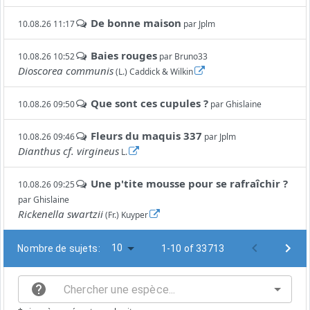
De bonne maison
10.08.26 11:17
par
Jplm
Baies rouges
10.08.26 10:52
par
Bruno33
Dioscorea communis
(L.) Caddick & Wilkin
Que sont ces cupules ?
10.08.26 09:50
par
Ghislaine
Fleurs du maquis 337
10.08.26 09:46
par
Jplm
Dianthus cf. virgineus
L.
Une p'tite mousse pour se rafraîchir ?
10.08.26 09:25
par
Ghislaine
Rickenella swartzii
(Fr.) Kuyper
10
Nombre de sujets:
1-10 of 33713