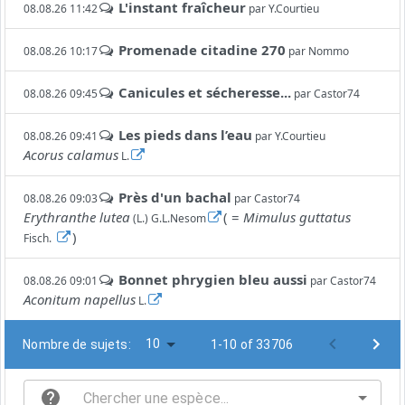
L'instant fraîcheur
08.08.26 11:42
par
Y.Courtieu
Promenade citadine 270
08.08.26 10:17
par
Nommo
Canicules et sécheresse...
08.08.26 09:45
par
Castor74
Les pieds dans l’eau
08.08.26 09:41
par
Y.Courtieu
Acorus calamus
L.
Près d'un bachal
08.08.26 09:03
par
Castor74
Erythranthe lutea
( =
Mimulus guttatus
(L.) G.L.Nesom
)
Fisch.
Bonnet phrygien bleu aussi
08.08.26 09:01
par
Castor74
Aconitum napellus
L.
10
Nombre de sujets:
1-10 of 33706