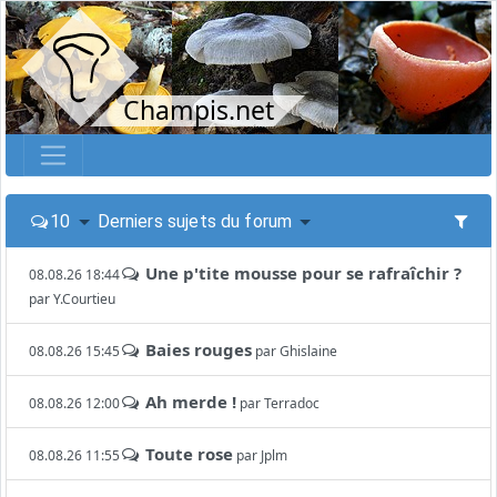
Champis.net
10
Derniers sujets du forum
Une p'tite mousse pour se rafraîchir ?
08.08.26 18:44
par
Y.Courtieu
Baies rouges
08.08.26 15:45
par
Ghislaine
Ah merde !
08.08.26 12:00
par
Terradoc
Toute rose
08.08.26 11:55
par
Jplm