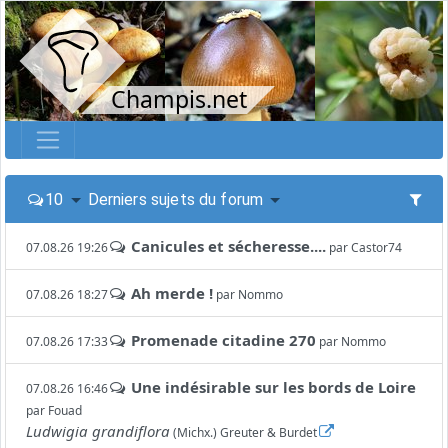
Champis.net
10
Derniers sujets du forum
Canicules et sécheresse....
07.08.26 19:26
par
Castor74
Ah merde !
07.08.26 18:27
par
Nommo
Promenade citadine 270
07.08.26 17:33
par
Nommo
Une indésirable sur les bords de Loire
07.08.26 16:46
par
Fouad
Ludwigia grandiflora
(Michx.) Greuter & Burdet