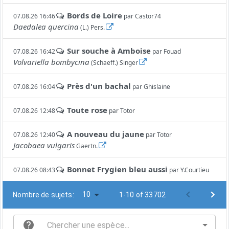
Bords de Loire
07.08.26 16:46
par
Castor74
Daedalea quercina
(L.) Pers.
Sur souche à Amboise
07.08.26 16:42
par
Fouad
Volvariella bombycina
(Schaeff.) Singer
Près d'un bachal
07.08.26 16:04
par
Ghislaine
Toute rose
07.08.26 12:48
par
Totor
A nouveau du jaune
07.08.26 12:40
par
Totor
Jacobaea vulgaris
Gaertn.
Bonnet Frygien bleu aussi
07.08.26 08:43
par
Y.Courtieu
10
Nombre de sujets:
1-10 of 33702