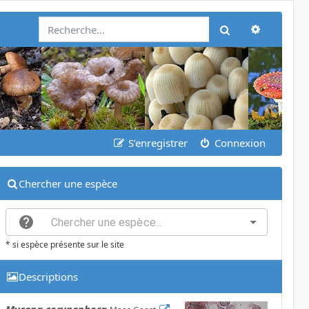
Recherch
Rechercher
S’enregistrer
Connexion
Chercher une espèce
* si espèce présente sur le site
Descriptions