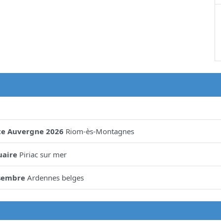
te Auvergne 2026
Riom-ès-Montagnes
uaire
Piriac sur mer
sembre
Ardennes belges