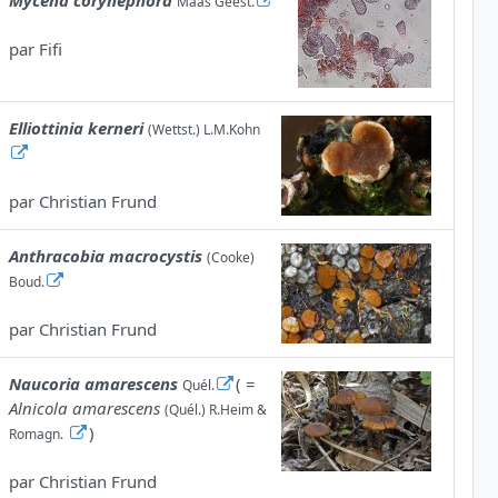
Mycena corynephora
Maas Geest.
par
Fifi
Elliottinia kerneri
(Wettst.) L.M.Kohn
par
Christian Frund
Anthracobia macrocystis
(Cooke)
Boud.
par
Christian Frund
Naucoria amarescens
( =
Quél.
Alnicola amarescens
(Quél.) R.Heim &
)
Romagn.
par
Christian Frund