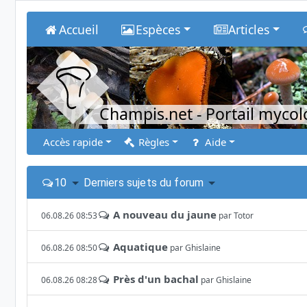
Accueil
Espèces
Articles
Champis.net
- Portail myco
Accès rapide
Règles
Aide
10
Derniers sujets du forum
A nouveau du jaune
06.08.26 08:53
par
Totor
Aquatique
06.08.26 08:50
par
Ghislaine
Près d'un bachal
06.08.26 08:28
par
Ghislaine