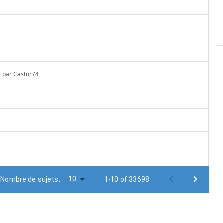
e
par
Castor74
10
Nombre de sujets:
1-10 of 33698