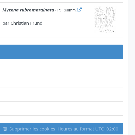
Mycena rubromarginata
(Fr.) P.Kumm.
par
Christian Frund
Supprimer les cookies
Heures au format
UTC+02:00