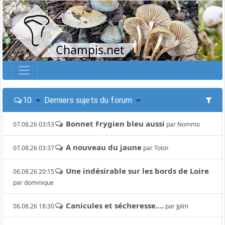
Champis.net
10
Derniers sujets du forum
Bonnet Frygien bleu aussi
07.08.26 03:53
par
Nommo
A nouveau du jaune
07.08.26 03:37
par
Totor
Une indésirable sur les bords de Loire
06.08.26 20:15
par
dominique
Canicules et sécheresse....
06.08.26 18:30
par
Jplm