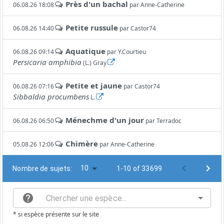
Près d'un bachal
06.08.26 18:08
par
Anne-Catherine
Petite russule
06.08.26 14:40
par
Castor74
Aquatique
06.08.26 09:14
par
Y.Courtieu
Persicaria amphibia
(L.) Gray
Petite et jaune
06.08.26 07:16
par
Castor74
Sibbaldia procumbens
L.
Ménechme d'un jour
06.08.26 06:50
par
Terradoc
Chimère
05.08.26 12:06
par
Anne-Catherine
10
Nombre de sujets:
1-10 of 33699
* si espèce présente sur le site