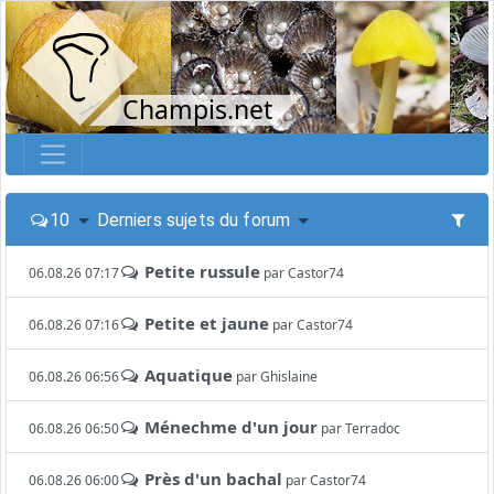
Champis.net
10
Derniers sujets du forum
Petite russule
06.08.26 07:17
par
Castor74
Petite et jaune
06.08.26 07:16
par
Castor74
Aquatique
06.08.26 06:56
par
Ghislaine
Ménechme d'un jour
06.08.26 06:50
par
Terradoc
Près d'un bachal
06.08.26 06:00
par
Castor74