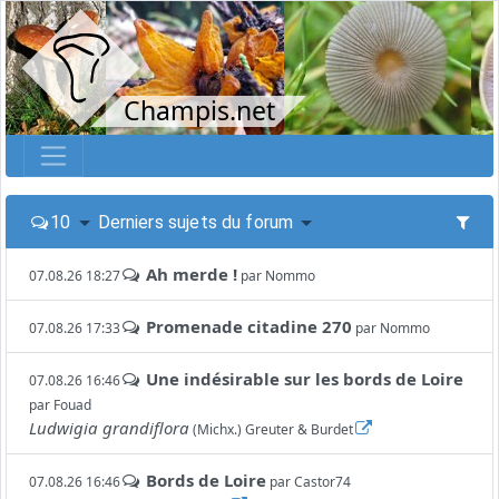
Champis.net
10
Derniers sujets du forum
Ah merde !
07.08.26 18:27
par
Nommo
Promenade citadine 270
07.08.26 17:33
par
Nommo
Une indésirable sur les bords de Loire
07.08.26 16:46
par
Fouad
Ludwigia grandiflora
(Michx.) Greuter & Burdet
Bords de Loire
07.08.26 16:46
par
Castor74