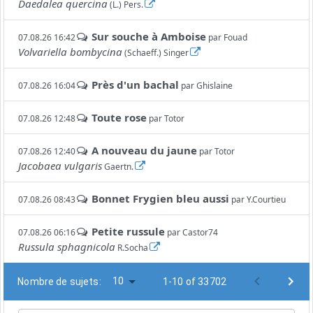
Daedalea quercina
(L.) Pers.
Sur souche à Amboise
07.08.26 16:42
par
Fouad
Volvariella bombycina
(Schaeff.) Singer
Près d'un bachal
07.08.26 16:04
par
Ghislaine
Toute rose
07.08.26 12:48
par
Totor
A nouveau du jaune
07.08.26 12:40
par
Totor
Jacobaea vulgaris
Gaertn.
Bonnet Frygien bleu aussi
07.08.26 08:43
par
Y.Courtieu
Petite russule
07.08.26 06:16
par
Castor74
Russula sphagnicola
R.Socha
10
Nombre de sujets:
1-10 of 33702