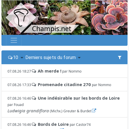
Champis.net
10
Derniers sujets du forum
Ah merde !
07.08.26 18:27
par
Nommo
Promenade citadine 270
07.08.26 17:33
par
Nommo
Une indésirable sur les bords de Loire
07.08.26 16:46
par
Fouad
Ludwigia grandiflora
(Michx.) Greuter & Burdet
Bords de Loire
07.08.26 16:46
par
Castor74