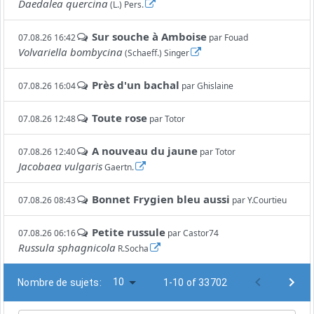
Daedalea quercina
(L.) Pers.
Sur souche à Amboise
07.08.26 16:42
par
Fouad
Volvariella bombycina
(Schaeff.) Singer
Près d'un bachal
07.08.26 16:04
par
Ghislaine
Toute rose
07.08.26 12:48
par
Totor
A nouveau du jaune
07.08.26 12:40
par
Totor
Jacobaea vulgaris
Gaertn.
Bonnet Frygien bleu aussi
07.08.26 08:43
par
Y.Courtieu
Petite russule
07.08.26 06:16
par
Castor74
Russula sphagnicola
R.Socha
10
Nombre de sujets:
1-10 of 33702