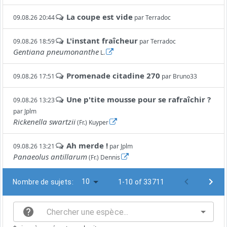
La coupe est vide
09.08.26 20:44
par
Terradoc
L'instant fraîcheur
09.08.26 18:59
par
Terradoc
Gentiana pneumonanthe
L.
Promenade citadine 270
09.08.26 17:51
par
Bruno33
Une p'tite mousse pour se rafraîchir ?
09.08.26 13:23
par
Jplm
Rickenella swartzii
(Fr.) Kuyper
Ah merde !
09.08.26 13:21
par
Jplm
Panaeolus antillarum
(Fr.) Dennis
10
Nombre de sujets:
1-10 of 33711