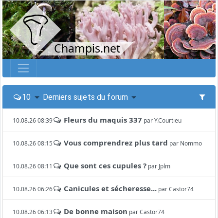
Champis.net
10
Derniers sujets du forum
Fleurs du maquis 337
10.08.26 08:39
par
Y.Courtieu
Vous comprendrez plus tard
10.08.26 08:15
par
Nommo
Que sont ces cupules ?
10.08.26 08:11
par
Jplm
Canicules et sécheresse...
10.08.26 06:26
par
Castor74
De bonne maison
10.08.26 06:13
par
Castor74