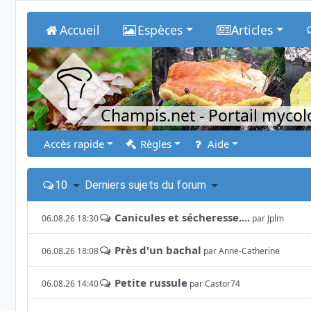
Accueil
Espèces
Articles
Champis.net
- Portail myco
Accès rapide
Règles
Aide
10
Derniers sujets du forum
Canicules et sécheresse....
06.08.26 18:30
par
Jplm
Près d'un bachal
06.08.26 18:08
par
Anne-Catherine
Petite russule
06.08.26 14:40
par
Castor74