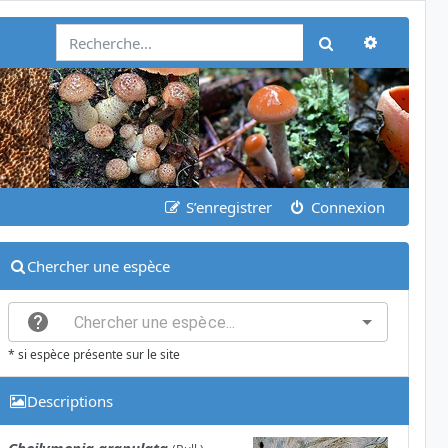
Recherch
Rechercher
S’enregistrer
Connexion
Chercher une espèce
* si espèce présente sur le site
Descriptions