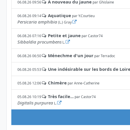
A nouveau du jaune
06.08.26 09:56
par
Ghislaine
Aquatique
06.08.26 09:14
par
Y.Courtieu
Persicaria amphibia
(L.) Gray
Petite et jaune
06.08.26 07:16
par
Castor74
Sibbaldia procumbens
L.
Ménechme d'un jour
06.08.26 06:50
par
Terradoc
Une indésirable sur les bords de Loir
06.08.26 05:53
Chimère
05.08.26 12:06
par
Anne-Catherine
Très facile...
05.08.26 10:19
par
Castor74
Digitalis purpurea
L.