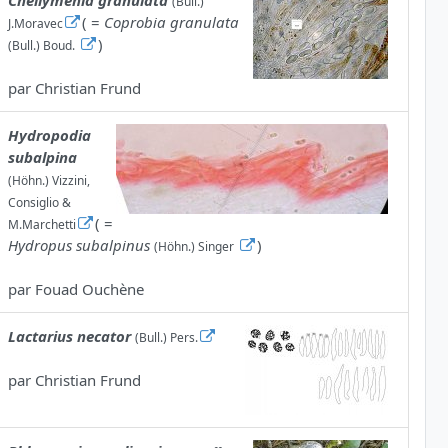
Cheilymenia granulata
(Bull.)
( =
Coprobia granulata
J.Moravec
)
(Bull.) Boud.
par
Christian Frund
Hydropodia
subalpina
(Höhn.) Vizzini,
Consiglio &
( =
M.Marchetti
Hydropus subalpinus
)
(Höhn.) Singer
par
Fouad Ouchène
Lactarius necator
(Bull.) Pers.
par
Christian Frund