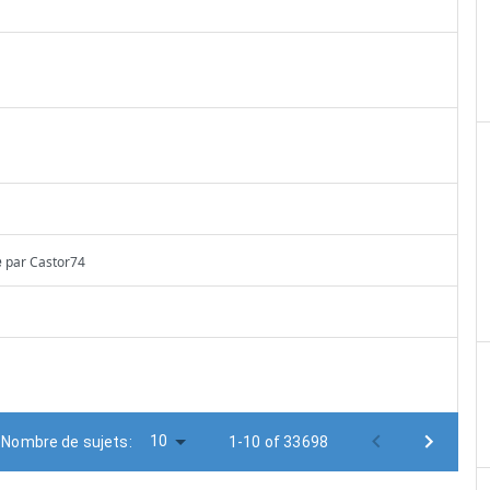
e
par
Castor74
10
Nombre de sujets:
1-10 of 33698