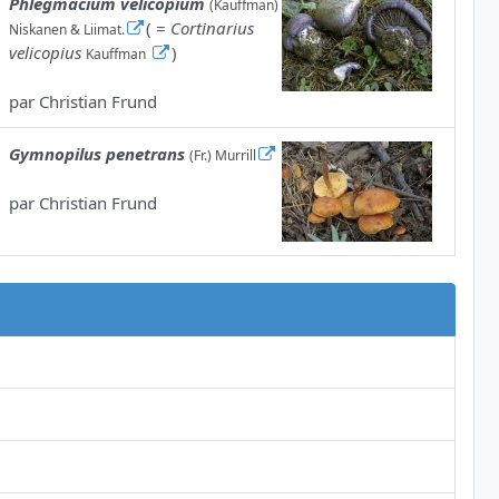
Phlegmacium velicopium
(Kauffman)
( =
Cortinarius
Niskanen & Liimat.
velicopius
)
Kauffman
par
Christian Frund
Gymnopilus penetrans
(Fr.) Murrill
par
Christian Frund