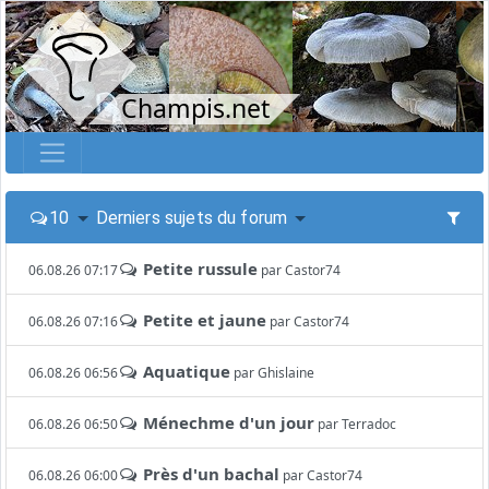
Champis.net
10
Derniers sujets du forum
Petite russule
06.08.26 07:17
par
Castor74
Petite et jaune
06.08.26 07:16
par
Castor74
Aquatique
06.08.26 06:56
par
Ghislaine
Ménechme d'un jour
06.08.26 06:50
par
Terradoc
Près d'un bachal
06.08.26 06:00
par
Castor74