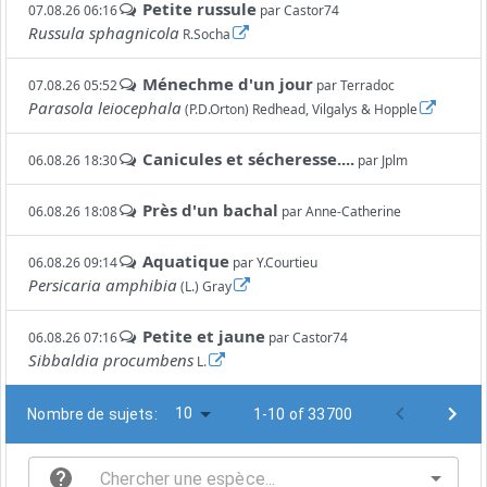
Petite russule
07.08.26 06:16
par
Castor74
Russula sphagnicola
R.Socha
Ménechme d'un jour
07.08.26 05:52
par
Terradoc
Parasola leiocephala
(P.D.Orton) Redhead, Vilgalys & Hopple
Canicules et sécheresse....
06.08.26 18:30
par
Jplm
Près d'un bachal
06.08.26 18:08
par
Anne-Catherine
Aquatique
06.08.26 09:14
par
Y.Courtieu
Persicaria amphibia
(L.) Gray
Petite et jaune
06.08.26 07:16
par
Castor74
Sibbaldia procumbens
L.
10
Nombre de sujets:
1-10 of 33700