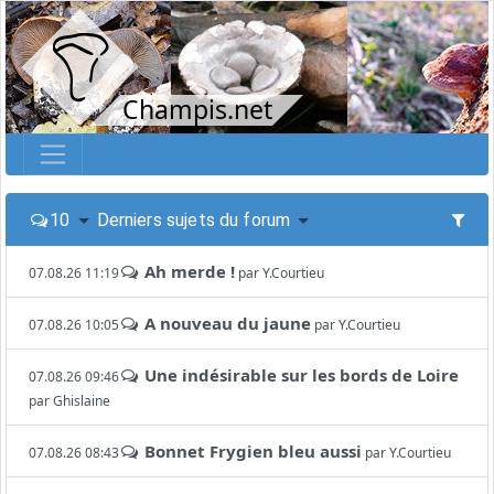
Champis.net
10
Derniers sujets du forum
Ah merde !
07.08.26 11:19
par
Y.Courtieu
A nouveau du jaune
07.08.26 10:05
par
Y.Courtieu
Une indésirable sur les bords de Loire
07.08.26 09:46
par
Ghislaine
Bonnet Frygien bleu aussi
07.08.26 08:43
par
Y.Courtieu