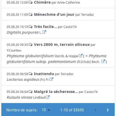
Chimère
05.08.26 12:06
par
Anne-Catherine
Ménechme d'un jour
05.08.26 11:09
par
Terradoc
Très facile...
05.08.26 10:19
par
Castor74
Digitalis purpurea
L.
Vers 2800 m, terrain siliceux
05.08.26 09:35
par
Y.Courtieu
Phyteuma globulariifolium
( =
Phyteuma
Sternb. & Hoppe
globulariifolium subsp. pedemontanum
)
(R.Schulz) Bech.
Inattendu
05.08.26 06:58
par
Terradoc
Lactarius aspideus
(Fr.) Fr.
Malgré la sécheresse...
05.08.26 06:04
par
Castor74
Russula vinosa
Lindblad
10
Nombre de sujets:
1-10 of 33695