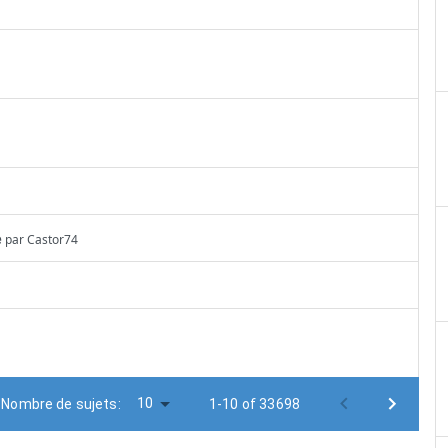
e
par
Castor74
10
Nombre de sujets:
1-10 of 33698