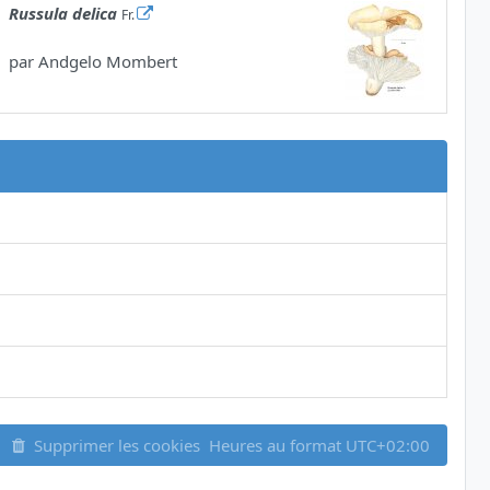
Russula delica
Fr.
par
Andgelo Mombert
Supprimer les cookies
Heures au format
UTC+02:00