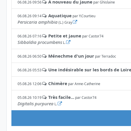
A nouveau du jaune
06.08.26 09:56
par
Ghislaine
Aquatique
06.08.26 09:14
par
Y.Courtieu
Persicaria amphibia
(L.) Gray
Petite et jaune
06.08.26 07:16
par
Castor74
Sibbaldia procumbens
L.
Ménechme d'un jour
06.08.26 06:50
par
Terradoc
Une indésirable sur les bords de Loir
06.08.26 05:53
Chimère
05.08.26 12:06
par
Anne-Catherine
Très facile...
05.08.26 10:19
par
Castor74
Digitalis purpurea
L.