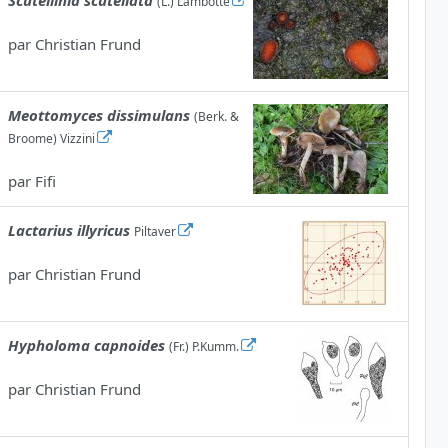
Scutellinia scutellata
(L.) Lambotte
par
Christian Frund
Meottomyces dissimulans
(Berk. &
Broome) Vizzini
par
Fifi
Lactarius illyricus
Piltaver
par
Christian Frund
Hypholoma capnoides
(Fr.) P.Kumm.
par
Christian Frund