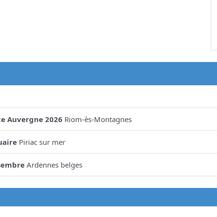
te Auvergne 2026
Riom-ès-Montagnes
uaire
Piriac sur mer
sembre
Ardennes belges