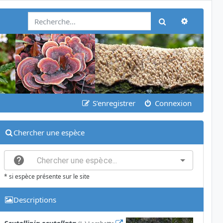
Recherch
Rechercher
S’enregistrer
Connexion
Chercher une espèce
* si espèce présente sur le site
Descriptions