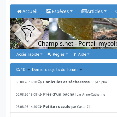
Accueil
Espèces
Articles
Champis.net
- Portail myco
Accès rapide
Règles
Aide
10
Derniers sujets du forum
Canicules et sécheresse....
06.08.26 18:30
par
Jplm
Près d'un bachal
06.08.26 18:08
par
Anne-Catherine
Petite russule
06.08.26 14:40
par
Castor74