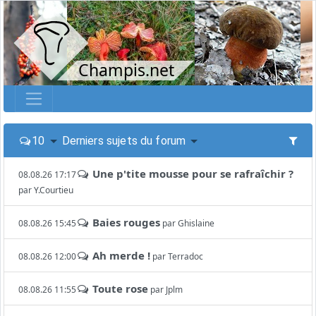
Champis.net
10
Derniers sujets du forum
Une p'tite mousse pour se rafraîchir ?
08.08.26 17:17
par
Y.Courtieu
Baies rouges
08.08.26 15:45
par
Ghislaine
Ah merde !
08.08.26 12:00
par
Terradoc
Toute rose
08.08.26 11:55
par
Jplm