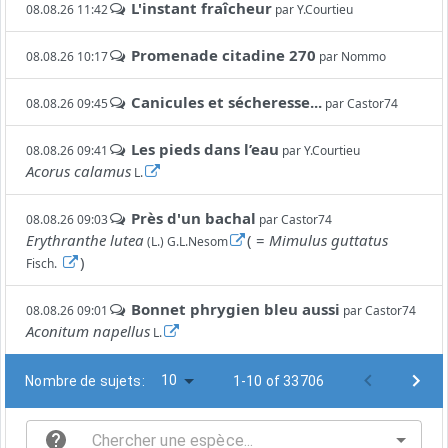
L'instant fraîcheur
08.08.26 11:42
par
Y.Courtieu
Promenade citadine 270
08.08.26 10:17
par
Nommo
Canicules et sécheresse...
08.08.26 09:45
par
Castor74
Les pieds dans l’eau
08.08.26 09:41
par
Y.Courtieu
Acorus calamus
L.
Près d'un bachal
08.08.26 09:03
par
Castor74
Erythranthe lutea
( =
Mimulus guttatus
(L.) G.L.Nesom
)
Fisch.
Bonnet phrygien bleu aussi
08.08.26 09:01
par
Castor74
Aconitum napellus
L.
10
Nombre de sujets:
1-10 of 33706