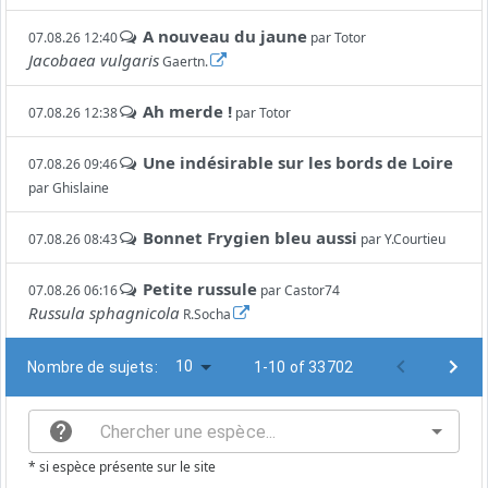
A nouveau du jaune
07.08.26 12:40
par
Totor
Jacobaea vulgaris
Gaertn.
Ah merde !
07.08.26 12:38
par
Totor
Une indésirable sur les bords de Loire
07.08.26 09:46
par
Ghislaine
Bonnet Frygien bleu aussi
07.08.26 08:43
par
Y.Courtieu
Petite russule
07.08.26 06:16
par
Castor74
Russula sphagnicola
R.Socha
10
Nombre de sujets:
1-10 of 33702
* si espèce présente sur le site