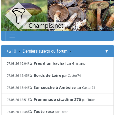
Champis.net
10
Derniers sujets du forum
Près d'un bachal
07.08.26 16:04
par
Ghislaine
Bords de Loire
07.08.26 15:45
par
Castor74
Sur souche à Amboise
07.08.26 15:44
par
Castor74
Promenade citadine 270
07.08.26 13:51
par
Totor
Toute rose
07.08.26 12:48
par
Totor