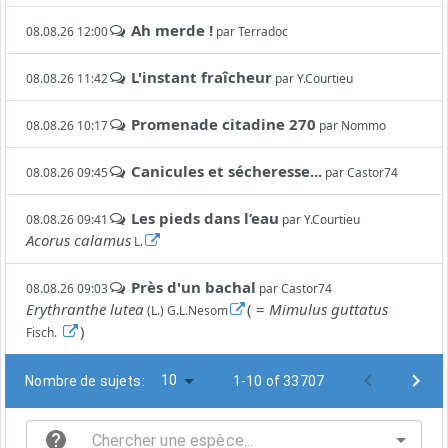
Ah merde !
08.08.26 12:00
par
Terradoc
L'instant fraîcheur
08.08.26 11:42
par
Y.Courtieu
Promenade citadine 270
08.08.26 10:17
par
Nommo
Canicules et sécheresse...
08.08.26 09:45
par
Castor74
Les pieds dans l’eau
08.08.26 09:41
par
Y.Courtieu
Acorus calamus
L.
Près d'un bachal
08.08.26 09:03
par
Castor74
Erythranthe lutea
( =
Mimulus guttatus
(L.) G.L.Nesom
)
Fisch.
10
Nombre de sujets:
1-10 of 33707