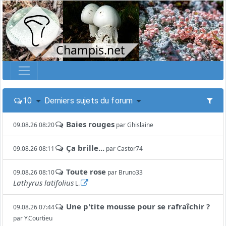
Champis.net
10
Derniers sujets du forum
Baies rouges
09.08.26 08:20
par
Ghislaine
Ça brille...
09.08.26 08:11
par
Castor74
Toute rose
09.08.26 08:10
par
Bruno33
Lathyrus latifolius
L.
Une p'tite mousse pour se rafraîchir ?
09.08.26 07:44
par
Y.Courtieu