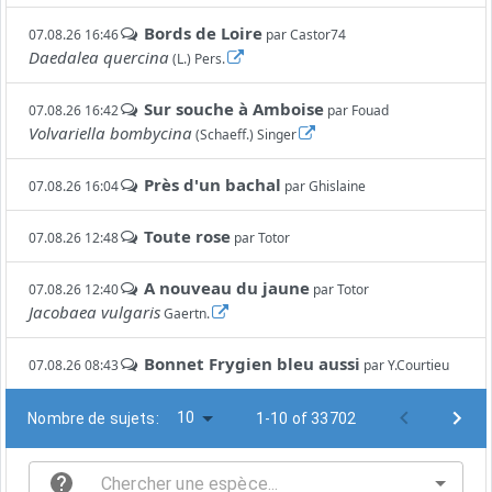
Bords de Loire
07.08.26 16:46
par
Castor74
Daedalea quercina
(L.) Pers.
Sur souche à Amboise
07.08.26 16:42
par
Fouad
Volvariella bombycina
(Schaeff.) Singer
Près d'un bachal
07.08.26 16:04
par
Ghislaine
Toute rose
07.08.26 12:48
par
Totor
A nouveau du jaune
07.08.26 12:40
par
Totor
Jacobaea vulgaris
Gaertn.
Bonnet Frygien bleu aussi
07.08.26 08:43
par
Y.Courtieu
10
Nombre de sujets:
1-10 of 33702