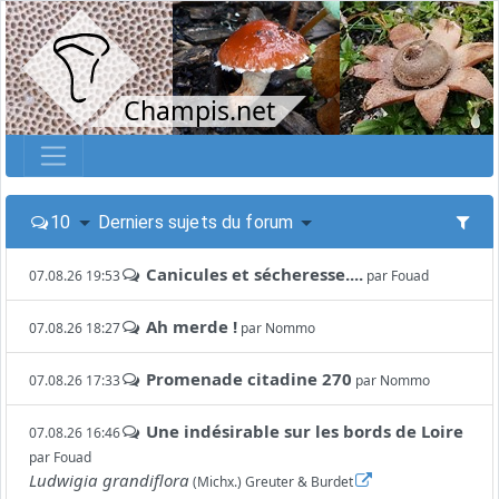
Champis.net
10
Derniers sujets du forum
Canicules et sécheresse....
07.08.26 19:53
par
Fouad
Ah merde !
07.08.26 18:27
par
Nommo
Promenade citadine 270
07.08.26 17:33
par
Nommo
Une indésirable sur les bords de Loire
07.08.26 16:46
par
Fouad
Ludwigia grandiflora
(Michx.) Greuter & Burdet