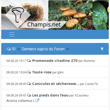
Champis.net
10
Derniers sujets du forum
Promenade citadine 270
08.08.26 10:17
par
Nommo
Toute rose
08.08.26 10:04
par
Jplm
Canicules et sécheresse...
08.08.26 09:45
par
Castor74
Les pieds dans l’eau
08.08.26 09:41
par
Y.Courtieu
Acorus calamus
L.