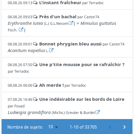
L'instant fraîcheur
08.08.26 09:13
par
Terradoc
Près d'un bachal
08.08.26 09:03
par
Castor74
Erythranthe lutea
( =
Mimulus guttatus
(L.) G.L.Nesom
)
Fisch.
Bonnet phrygien bleu aussi
08.08.26 09:01
par
Castor74
Aconitum napellus
L.
Une p'tite mousse pour se rafraîchir ?
08.08.26 07:50
par
Terradoc
Ah merde !
08.08.26 06:06
par
Terradoc
Une indésirable sur les bords de Loire
07.08.26 16:46
par
Fouad
Ludwigia grandiflora
(Michx.) Greuter & Burdet
10
Nombre de sujets:
1-10 of 33705