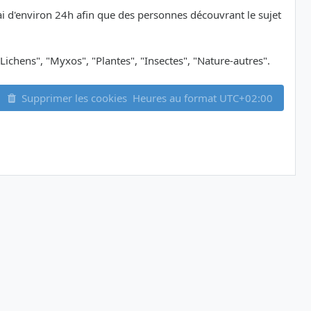
délai d'environ 24h afin que des personnes découvrant le sujet
Lichens", "Myxos", "Plantes", "Insectes", "Nature-autres".
Supprimer les cookies
Heures au format
UTC+02:00