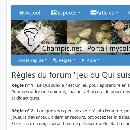
Accueil
Espèces
Articles
Champis.net
- Portail myco
Accès rapide
Règles
Aide
Règles du forum "Jeu du Qui suis
Règle n° 1
: Le Qui suis-je ? est un jeu pour apprendre en 
Pour résoudre une énigme, chacun s'efforcera de poser des q
et didactiques.
Règle n° 2
: Lorsque vous pensez avoir résolu l'énigme, prop
joueurs d'avancer. En dernier recours, proposez les initiales
Et en cas d'erreur, il serait bien de préciser quelle était l