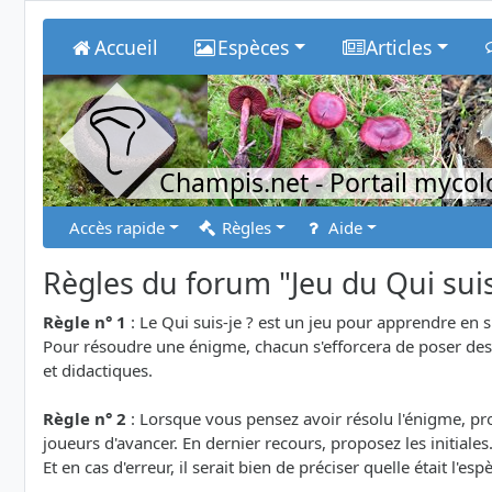
Accueil
Espèces
Articles
Champis.net
- Portail myco
Accès rapide
Règles
Aide
Règles du forum "Jeu du Qui suis
Règle n° 1
: Le Qui suis-je ? est un jeu pour apprendre en 
Pour résoudre une énigme, chacun s'efforcera de poser des q
et didactiques.
Règle n° 2
: Lorsque vous pensez avoir résolu l'énigme, prop
joueurs d'avancer. En dernier recours, proposez les initiales
Et en cas d'erreur, il serait bien de préciser quelle était l