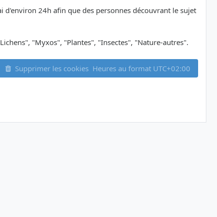
délai d'environ 24h afin que des personnes découvrant le sujet
Lichens", "Myxos", "Plantes", "Insectes", "Nature-autres".
Supprimer les cookies
Heures au format
UTC+02:00