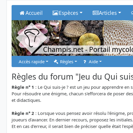
Accueil
Espèces
Articles
Champis.net
- Portail myco
Accès rapide
Règles
Aide
Règles du forum "Jeu du Qui suis
Règle n° 1
: Le Qui suis-je ? est un jeu pour apprendre en 
Pour résoudre une énigme, chacun s'efforcera de poser des q
et didactiques.
Règle n° 2
: Lorsque vous pensez avoir résolu l'énigme, prop
joueurs d'avancer. En dernier recours, proposez les initiales
Et en cas d'erreur, il serait bien de préciser quelle était l