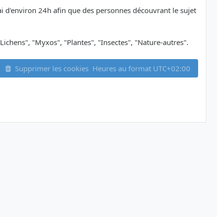
délai d'environ 24h afin que des personnes découvrant le sujet
Lichens", "Myxos", "Plantes", "Insectes", "Nature-autres".
Supprimer les cookies
Heures au format
UTC+02:00