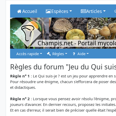
Accueil
Espèces
Articles
Champis.net
- Portail myco
Accès rapide
Règles
Aide
Règles du forum "Jeu du Qui suis
Règle n° 1
: Le Qui suis-je ? est un jeu pour apprendre en 
Pour résoudre une énigme, chacun s'efforcera de poser des q
et didactiques.
Règle n° 2
: Lorsque vous pensez avoir résolu l'énigme, prop
joueurs d'avancer. En dernier recours, proposez les initiales
Et en cas d'erreur, il serait bien de préciser quelle était l