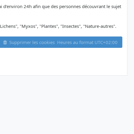
délai d'environ 24h afin que des personnes découvrant le sujet
Lichens", "Myxos", "Plantes", "Insectes", "Nature-autres".
Supprimer les cookies
Heures au format
UTC+02:00