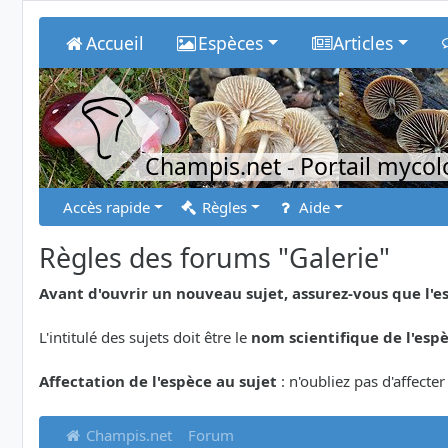
Accueil
Espèces
Articles
Champis.net
- Portail myco
Accès rapide
Règles
Aide
Règles des forums "Galerie"
Avant d'ouvrir un nouveau sujet, assurez-vous que l'e
L'intitulé des sujets doit être le
nom scientifique de l'esp
Affectation de l'espèce au sujet
: n'oubliez pas d'affecte
Champis.net
Forum