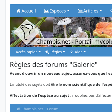
Accueil
Espèces
Articles
Champis.net
- Portail myco
Accès rapide
Règles
Aide
Règles des forums "Galerie"
Avant d'ouvrir un nouveau sujet, assurez-vous que l'e
L'intitulé des sujets doit être le
nom scientifique de l'esp
Affectation de l'espèce au sujet
: n'oubliez pas d'affecte
Champis.net
Forum