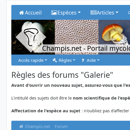
Accueil
Espèces
Articles
Champis.net
- Portail myco
Accès rapide
Règles
Aide
Règles des forums "Galerie"
Avant d'ouvrir un nouveau sujet, assurez-vous que l'e
L'intitulé des sujets doit être le
nom scientifique de l'esp
Affectation de l'espèce au sujet
: n'oubliez pas d'affecte
Champis.net
Forum