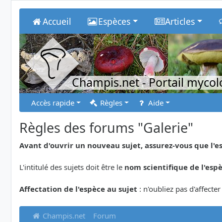
Accueil
Espèces
Articles
Champis.net
- Portail myco
Accès rapide
Règles
Aide
Règles des forums "Galerie"
Avant d'ouvrir un nouveau sujet, assurez-vous que l'e
L'intitulé des sujets doit être le
nom scientifique de l'esp
Affectation de l'espèce au sujet
: n'oubliez pas d'affecte
Champis.net
Forum