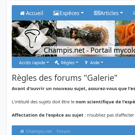
Accueil
Espèces
Articles
Champis.net
- Portail myco
Accès rapide
Règles
Aide
Règles des forums "Galerie"
Avant d'ouvrir un nouveau sujet, assurez-vous que l'e
L'intitulé des sujets doit être le
nom scientifique de l'esp
Affectation de l'espèce au sujet
: n'oubliez pas d'affecte
Champis.net
Forum