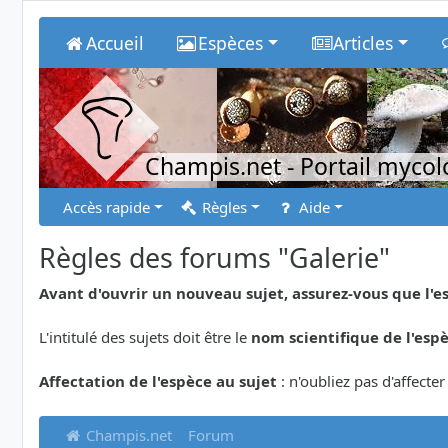
Accueil
Espèces
Articles
Champis.net
- Portail myco
Accès rapide
Règles
Aide
Règles des forums "Galerie"
Avant d'ouvrir un nouveau sujet, assurez-vous que l'e
L'intitulé des sujets doit être le
nom scientifique de l'esp
Affectation de l'espèce au sujet
: n'oubliez pas d'affecte
Champis.net
Forum