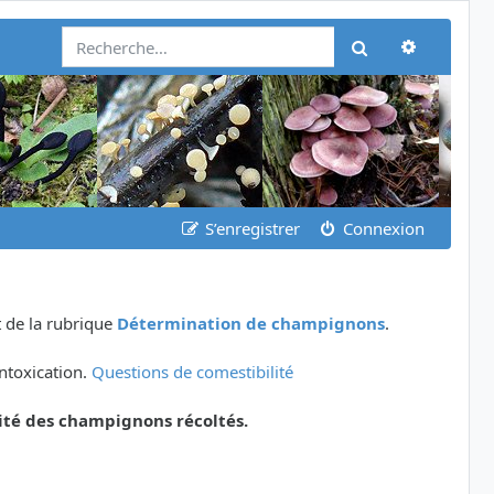
Recherch
Rechercher
S’enregistrer
Connexion
 de la rubrique
Détermination de champignons
.
ntoxication.
Questions de comestibilité
ité des champignons récoltés.