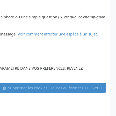
le photo ou une simple question (
"C'est quoi ce champignon
er message.
Voir comment affecter une espèce à un sujet.
Z PARAMÉTRÉ DANS VOS PRÉFÉRENCES. REVENEZ
Supprimer les cookies
Heures au format
UTC+02:00