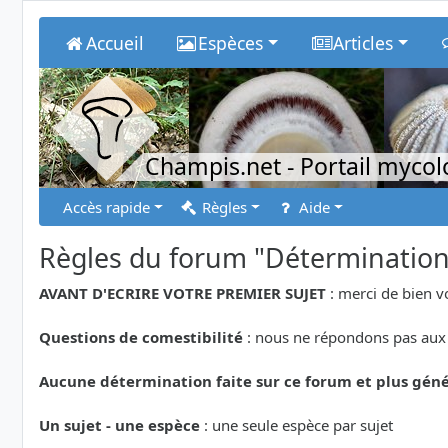
Accueil
Espèces
Articles
Champis.net
- Portail myco
Accès rapide
Règles
Aide
Règles du forum "Déterminatio
AVANT D'ECRIRE VOTRE PREMIER SUJET
: merci de bien v
Questions de comestibilité
: nous ne répondons pas aux 
Aucune détermination faite sur ce forum et plus géné
Un sujet - une espèce
: une seule espèce par sujet